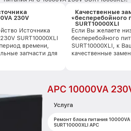
сточника
Качественные за
00VA 230V
бесперебойного 
SURT10000XLI
ойство Источника
Если Вы желаете ни
 230V SURT10000XLI
бесперебойного пит
 период времени,
SURT10000XLI, к Ва
альные запчасти для
качественные замен
APC 10000VA 230
Услуга
Ремонт блока питания 10000VA
SURT10000XLI APC