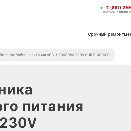
+7 (861) 299
Работаем с
09:00
д
Срочный ремонт
Це
 бесперебойного питания APC
/
10000VA 230V SURT10000XLI
ника
го питания
 230V